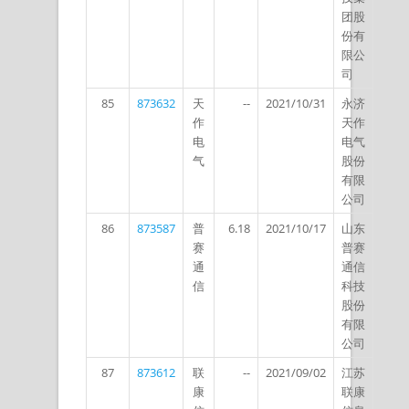
团股
份有
限公
司
85
873632
天
--
2021/10/31
永济
作
天作
电
电气
气
股份
有限
公司
86
873587
普
6.18
2021/10/17
山东
赛
普赛
通
通信
信
科技
股份
有限
公司
87
873612
联
--
2021/09/02
江苏
康
联康