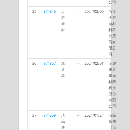
公司
35
874346
天
--
2024/02/06
浙江
奇
天奇
新
新材
材
料科
技股
份有
限公
司
36
874357
惠
--
2024/02/01
宁波
之
惠之
星
星新
材料
科技
股份
有限
公司
37
874359
琦
--
2024/01/24
琦品
品
家居
股
（浙