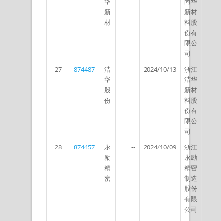
华
尚华
新
新材
材
料股
份有
限公
司
27
874487
洁
--
2024/10/13
浙江
华
洁华
股
新材
份
料股
份有
限公
司
28
874457
永
--
2024/10/09
浙江
励
永励
精
精密
密
制造
股份
有限
公司