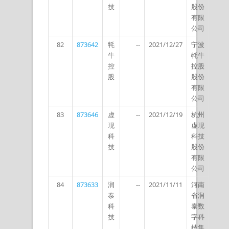
技
股份
有限
公司
82
873642
牦
--
2021/12/27
宁波
牛
牦牛
控
控股
股
股份
有限
公司
83
873646
虚
--
2021/12/19
杭州
现
虚现
科
科技
技
股份
有限
公司
84
873633
润
--
2021/11/11
河南
泰
省润
科
泰数
技
字科
技集