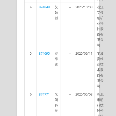
4
874849
艾
--
2025/10/08
浙江
领
艾领
创
创矿
业科
技股
份有
限公
司
5
874695
赛
--
2025/09/11
宁波
维
赛维
达
达技
术股
份有
限公
司
6
874771
米
--
2025/05/08
湖北
朗
米朗
科
科技
技
股份