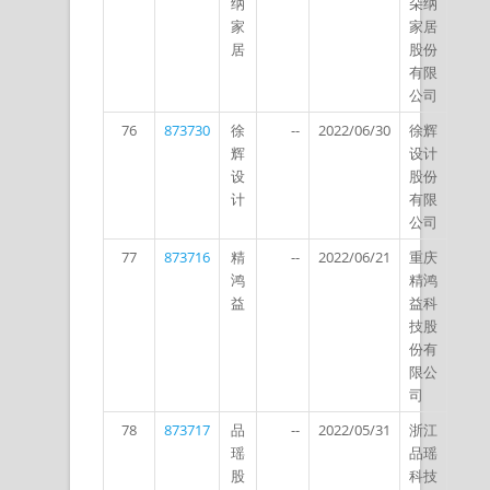
纳
朵纳
家
家居
居
股份
有限
公司
76
873730
徐
--
2022/06/30
徐辉
辉
设计
设
股份
计
有限
公司
77
873716
精
--
2022/06/21
重庆
鸿
精鸿
益
益科
技股
份有
限公
司
78
873717
品
--
2022/05/31
浙江
瑶
品瑶
股
科技