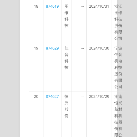
18
874619
图
--
2024/10/31
浙江
维
图维
科
科技
技
股份
有限
公司
19
874629
佳
--
2024/10/30
宁波
音
佳音
科
机电
技
科技
股份
有限
公司
20
874627
恒
--
2024/10/29
湖南
兴
恒兴
股
新材
份
料科
技股
份有
限公