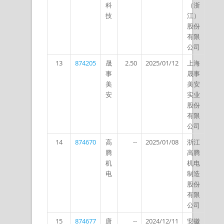
科
（浙
技
江）
股份
有限
公司
13
874205
晟
2.50
2025/01/12
上海
事
晟事
美
美安
安
实业
股份
有限
公司
14
874670
高
--
2025/01/08
浙江
腾
高腾
机
机电
电
制造
股份
有限
公司
15
874677
唐
--
2024/12/11
安徽