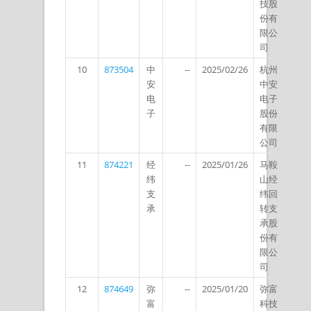
技股
份有
限公
司
10
873504
中
--
2025/02/26
杭州
安
中安
电
电子
子
股份
有限
公司
11
874221
经
--
2025/01/26
马鞍
纬
山经
支
纬回
承
转支
承股
份有
限公
司
12
874649
弥
--
2025/01/20
弥富
富
科技