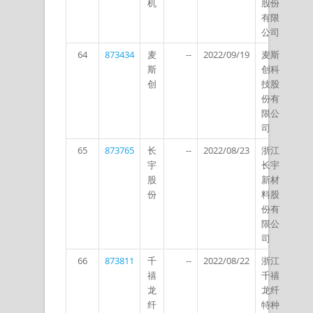
机
股份
有限
公司
64
873434
麦
--
2022/09/19
麦斯
斯
创科
创
技股
份有
限公
司
65
873765
长
--
2022/08/23
浙江
宇
长宇
股
新材
份
料股
份有
限公
司
66
873811
千
--
2022/08/22
浙江
禧
千禧
龙
龙纤
纤
特种