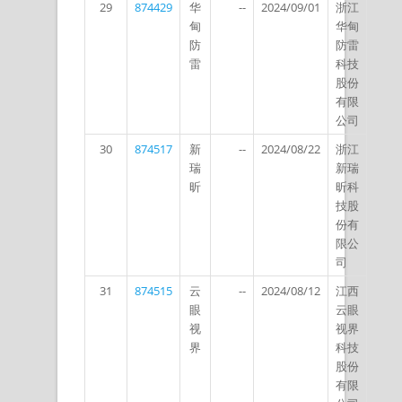
29
874429
华
--
2024/09/01
浙江
甸
华甸
防
防雷
雷
科技
股份
有限
公司
30
874517
新
--
2024/08/22
浙江
瑞
新瑞
昕
昕科
技股
份有
限公
司
31
874515
云
--
2024/08/12
江西
眼
云眼
视
视界
界
科技
股份
有限