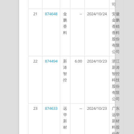
司
21
874648
金
--
2024/10/24
安徽
鹏
金鹏
香
香精
料
香料
股份
有限
公司
22
874494
新
6.00
2024/10/23
浙江
涛
新涛
智
智控
控
科技
股份
有限
公司
23
874633
远
--
2024/10/23
广东
华
远华
新
新材
材
料股
份有