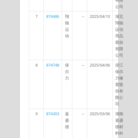
有限
公司
7
874486
翔
--
2025/04/10
湖北
驰
翔驰
运
运动
动
用品
股份
有限
公司
8
874748
保
--
2025/04/06
浙江
尔
保尔
力
力橡
塑股
份有
限公
司
9
874303
嘉
--
2025/03/06
湖南
盛
嘉盛
德
德材
料科