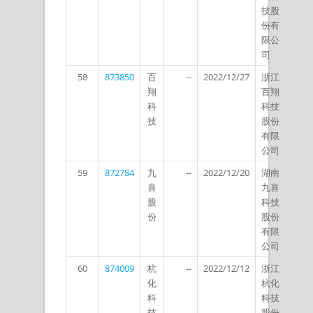
技股
份有
限公
司
58
873850
百
--
2022/12/27
浙江
翔
百翔
科
科技
技
股份
有限
公司
59
872784
九
--
2022/12/20
湖南
喜
九喜
股
科技
份
股份
有限
公司
60
874009
杭
--
2022/12/12
浙江
化
杭化
科
科技
技
股份