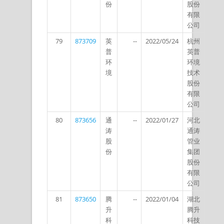
份
股份
有限
公司
79
873709
英
--
2022/05/24
杭州
普
英普
环
环境
境
技术
股份
有限
公司
80
873656
通
--
2022/01/27
河北
涛
通涛
股
管业
份
集团
股份
有限
公司
81
873650
腾
--
2022/01/04
湖北
升
腾升
科
科技