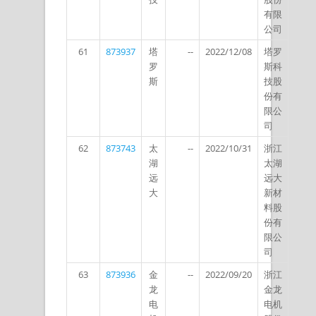
有限
公司
61
873937
塔
--
2022/12/08
塔罗
罗
斯科
斯
技股
份有
限公
司
62
873743
太
--
2022/10/31
浙江
湖
太湖
远
远大
大
新材
料股
份有
限公
司
63
873936
金
--
2022/09/20
浙江
龙
金龙
电
电机