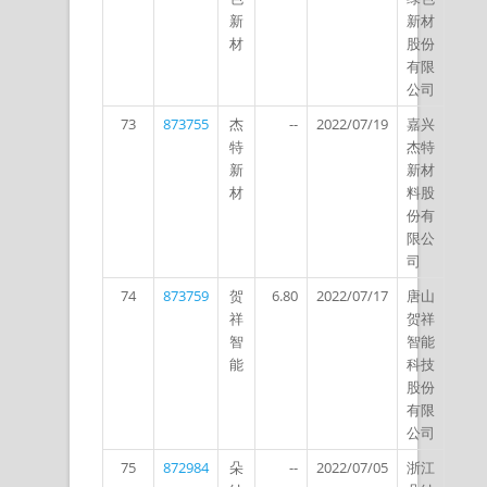
新
新材
材
股份
有限
公司
73
873755
杰
--
2022/07/19
嘉兴
特
杰特
新
新材
材
料股
份有
限公
司
74
873759
贺
6.80
2022/07/17
唐山
祥
贺祥
智
智能
能
科技
股份
有限
公司
75
872984
朵
--
2022/07/05
浙江