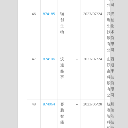
公司
46
874185
珈
--
2023/07/24
武汉
创
珈创
生
生物
物
技术
股份
有限
公司
47
874196
汉
--
2023/07/24
山西
通
汉通
鑫
鑫宇
宇
科技
股份
有限
公司
48
874064
赛
--
2023/06/28
杭州
脑
赛脑
智
智能
能
科技