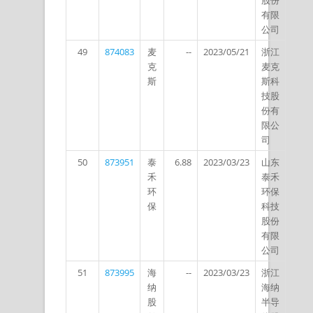
股份
有限
公司
49
874083
麦
--
2023/05/21
浙江
克
麦克
斯
斯科
技股
份有
限公
司
50
873951
泰
6.88
2023/03/23
山东
禾
泰禾
环
环保
保
科技
股份
有限
公司
51
873995
海
--
2023/03/23
浙江
纳
海纳
股
半导