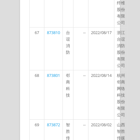
纤维
股份
有限
公司
67
873810
台
--
2022/08/17
浙江
谊
台谊
消
消防
防
股份
有限
公司
68
873801
邻
--
2022/08/14
杭州
商
邻商
科
网络
技
科技
股份
有限
公司
69
873872
智
--
2022/08/02
山西
胜
智胜
传
传媒