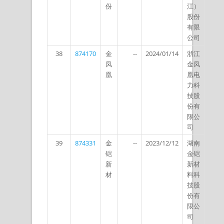
份
江）
股份
有限
公司
38
874170
金
--
2024/01/14
浙江
凤
金凤
凰
凰电
力科
技股
份有
限公
司
39
874331
金
--
2023/12/12
湖南
铠
金铠
新
新材
材
料科
技股
份有
限公
司