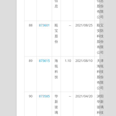
信
信息
息
股份
有限
公司
88
873601
瓯
--
2021/08/25
瓯宝
宝
安防
股
科技
份
股份
有限
公司
89
873615
海
1.10
2021/08/10
天津
瓴
海瓴
科
科技
技
股份
有限
公司
90
873585
华
--
2021/04/20
沭阳
新
华新
玻
玻璃
璃
科技