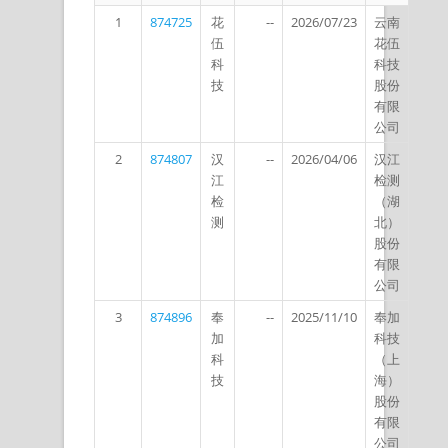
1
874725
花
--
2026/07/23
云南
伍
花伍
科
科技
技
股份
有限
公司
2
874807
汉
--
2026/04/06
汉江
江
检测
检
（湖
测
北）
股份
有限
公司
3
874896
奉
--
2025/11/10
奉加
加
科技
科
（上
技
海）
股份
有限
公司