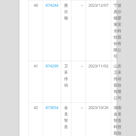
40
874244
惠
--
2023/12/07
宁波
尔
惠尔
顿
顿婴
童安
全科
技股
份有
限公
司
41
874299
卫
--
2023/11/02
山东
禾
卫禾
传
传动
动
股份
有限
公司
42
873654
金
--
2023/10/26
湖南
龙
金龙
智
智造
造
科技
股份