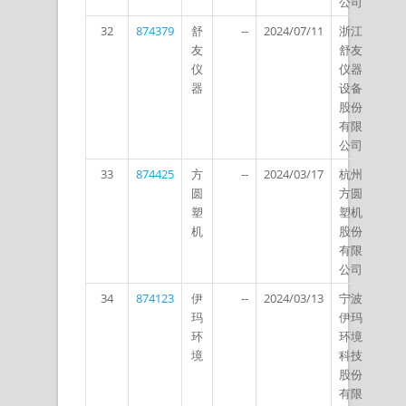
公司
32
874379
舒
--
2024/07/11
浙江
友
舒友
仪
仪器
器
设备
股份
有限
公司
33
874425
方
--
2024/03/17
杭州
圆
方圆
塑
塑机
机
股份
有限
公司
34
874123
伊
--
2024/03/13
宁波
玛
伊玛
环
环境
境
科技
股份
有限