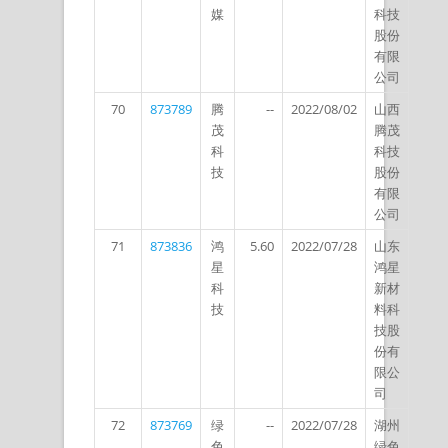
媒
科技
股份
有限
公司
70
873789
腾
--
2022/08/02
山西
茂
腾茂
科
科技
技
股份
有限
公司
71
873836
鸿
5.60
2022/07/28
山东
星
鸿星
科
新材
技
料科
技股
份有
限公
司
72
873769
绿
--
2022/07/28
湖州
色
绿色