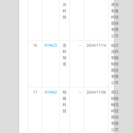
兴
唐兴
科
装备
技
科技
股份
有限
公司
16
874625
连
--
2024/11/14
临沂
科
连科
智
智能
造
制造
股份
有限
公司
17
874442
锐
--
2024/11/06
浙江
格
锐格
科
物流
技
科技
股份
有限
公司