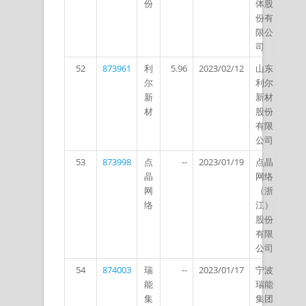
份
体股
份有
限公
司
52
873961
利
5.96
2023/02/12
山东
尔
利尔
新
新材
材
股份
有限
公司
53
873998
点
--
2023/01/19
点晶
晶
网络
网
（浙
络
江）
股份
有限
公司
54
874003
瑞
--
2023/01/17
宁波
能
瑞能
集
集团