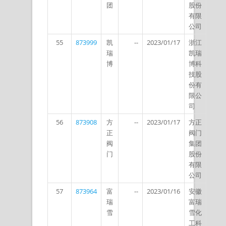
团
股份
有限
公司
55
873999
凯
--
2023/01/17
浙江
瑞
凯瑞
博
博科
技股
份有
限公
司
56
873908
方
--
2023/01/17
方正
正
阀门
阀
集团
门
股份
有限
公司
57
873964
富
--
2023/01/16
安徽
瑞
富瑞
雪
雪化
工科