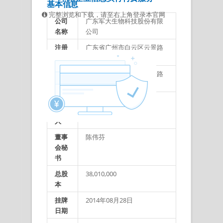
基本信息
完整浏览和下载，请至右上角登录本官网
公司
广东军大生物科技股份有限
名称
公司
注册
广东省广州市白云区云景路
地址
云嘉街4号313房
办公
广东省广州市白云区云景路
地址
云嘉街4号313房
法定
黄志强
代表
人
董事
陈伟芬
会秘
书
总股
38,010,000
本
挂牌
2014年08月28日
日期