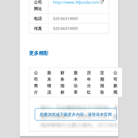
公司
http://www.39junda.com
网址
电话
020-66319995
传真
020-66319995
更多精彩
公
股
财
股
历
定
公
司
东
务
本
年
期
司
简
情
指
沿
分
报
新
介
况
标
革
红
告
闻
想要浏览或下载更多内容，请登录本官网