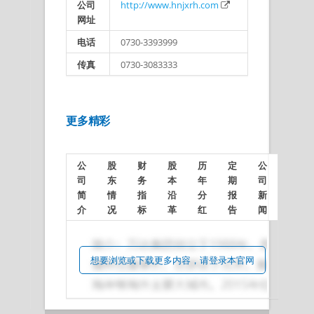
公司
http://www.hnjxrh.com
网址
电话
0730-3393999
传真
0730-3083333
更多精彩
公
股
财
股
历
定
公
司
东
务
本
年
期
司
简
情
指
沿
分
报
新
介
况
标
革
红
告
闻
想要浏览或下载更多内容，请登录本官网