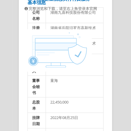
基本信息
完整浏览和下载，请至右上角登录本官网
公司
湖南九喜科技股份有限公司
名称
注册
湖南省岳阳汨罗市高新技术
地址
产业开发区
办公
湖南省岳阳汨罗市高新技术
地址
产业开发区
法定
田彪
代表
人
董事
童海
会秘
书
总股
22,450,000
本
挂牌
2022年08月25日
日期