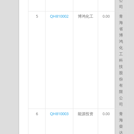
公
司
5
QH810002
博鸿化工
青
0.00
海
省
博
鸿
化
工
科
技
股
份
有
限
公
司
6
QH810003
能源投资
青
0.00
海
柴
达