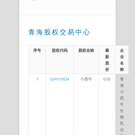
青海股权交易中心
序号
股权代码
股权名称
最
企
新
业
股
名
价
称
1
QH610024
小西牛
青
0.00
海
小
西
牛
生
物
乳
业