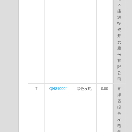
木
能
源
投
资
开
发
股
份
有
限
公
司
7
QH810004
绿色发电
青
0.00
海
省
绿
色
发
电
集