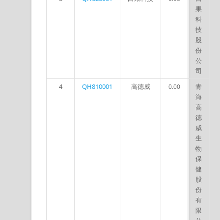
果
科
技
股
份
公
司
4
QH810001
高德威
青
0.00
海
高
德
威
生
物
保
健
股
份
有
限