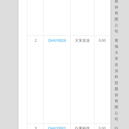
股
份
有
限
公
司
2
QH610026
大宋农业
青
0.00
海
大
宋
农
业
科
技
股
份
有
限
公
司
3
QH620001
白果科技
白
0.00