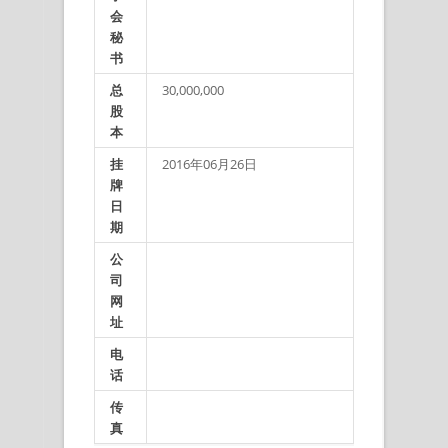
会
秘
书
总
30,000,000
股
本
挂
2016年06月26日
牌
日
期
公
司
网
址
电
话
传
真