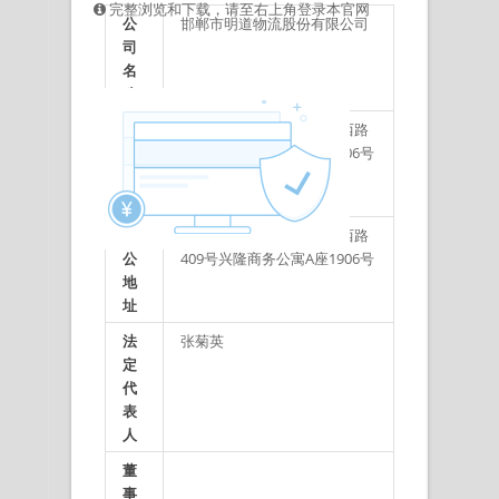
完整浏览和下载，请至右上角登录本官网
公
邯郸市明道物流股份有限公司
司
名
称
注
河北省邯郸市复兴区人民西路
册
409号兴隆商务公寓A座1906号
地
址
办
河北省邯郸市复兴区人民西路
公
409号兴隆商务公寓A座1906号
地
址
法
张菊英
定
代
表
人
董
事