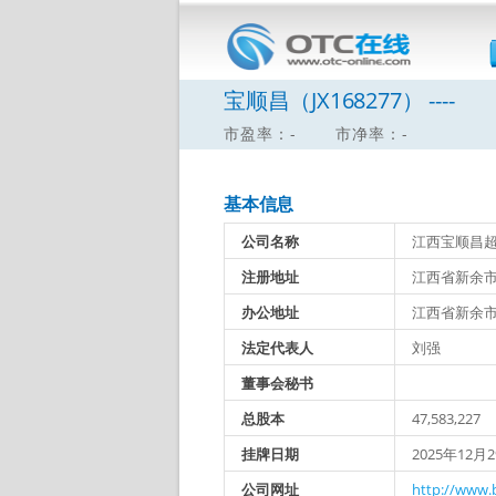
宝顺昌（JX168277） ----
市盈率：-
市净率：-
基本信息
公司名称
江西宝顺昌
注册地址
江西省新余市
办公地址
江西省新余市
法定代表人
刘强
董事会秘书
总股本
47,583,227
挂牌日期
2025年12月
公司网址
http://www.