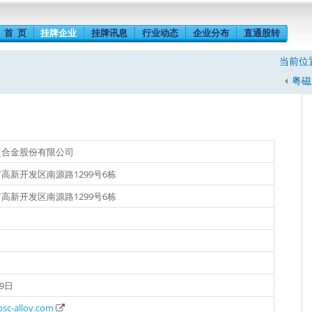
首 页
挂牌企业
挂牌讯息
行业动态
企业分布
直通股转
当前位
粤磁新
超合金股份有限公司
高新开发区南源路1299号6栋
高新开发区南源路1299号6栋
29日
bsc-alloy.com