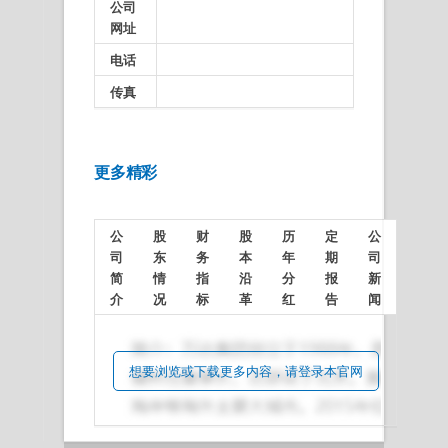
公司
网址
电话
传真
更多精彩
公
股
财
股
历
定
公
司
东
务
本
年
期
司
简
情
指
沿
分
报
新
介
况
标
革
红
告
闻
想要浏览或下载更多内容，请登录本官网