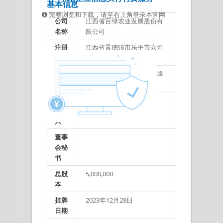
基本信息
完整浏览和下载，请至右上角登录本官网
公司
江西省百绿农业发展股份有
名称
限公司
注册
江西省景德镇市乐平市众埠
地址
镇莲塘村
办公
江西省景德镇市乐平市众埠
地址
镇莲塘村
法定
魏秋香
代表
人
董事
会秘
书
总股
5,000,000
本
挂牌
2023年12月28日
日期