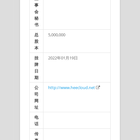
事
会
秘
书
总
5,000,000
股
本
挂
2022年01月19日
牌
日
期
公
http://www.heecloud.net
司
网
址
电
话
传