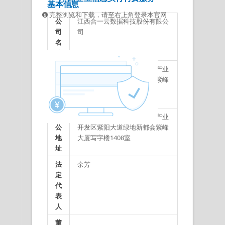
基本信息
完整浏览和下载，请至右上角登录本官网
公
江西合一云数据科技股份有限公
司
司
名
称
注
江西省南昌市南昌高新技术产业
册
开发区紫阳大道绿地新都会紫峰
地
大厦写字楼1408室
址
办
江西省南昌市南昌高新技术产业
公
开发区紫阳大道绿地新都会紫峰
地
大厦写字楼1408室
址
法
余芳
定
代
表
人
董