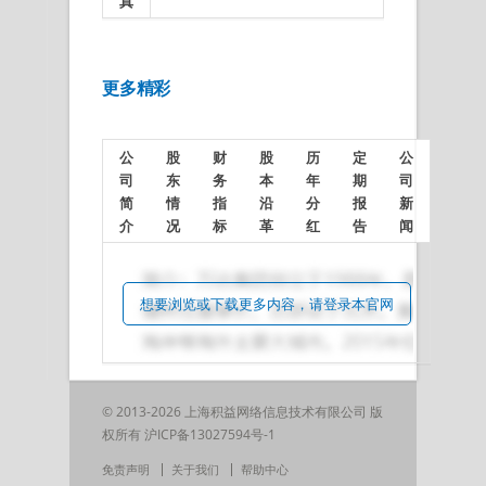
真
更多精彩
公
股
财
股
历
定
公
司
东
务
本
年
期
司
简
情
指
沿
分
报
新
介
况
标
革
红
告
闻
想要浏览或下载更多内容，请登录本官网
© 2013-2026 上海积益网络信息技术有限公司 版
权所有
沪ICP备13027594号-1
免责声明
关于我们
帮助中心