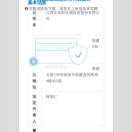
基本信息
完整浏览和下载，请至右上角登录本官网
公
江西生命阳光城投资股份有限公
司
司
名
称
注
江西省南昌市新建县长堎镇新建
册
大道159号南昌市新建县招商局
地
4楼403室
址
办
江西省南昌市新建县长堎镇新建
公
大道159号南昌市新建县招商局
地
4楼403室
址
法
林国仁
定
代
表
人
董