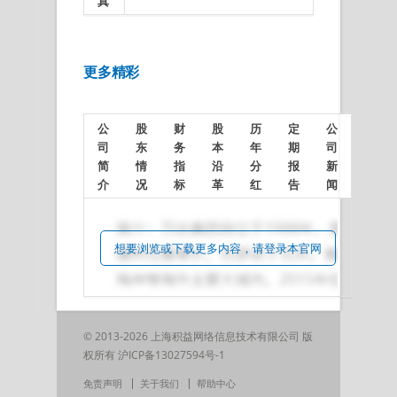
真
更多精彩
公
股
财
股
历
定
公
司
东
务
本
年
期
司
简
情
指
沿
分
报
新
介
况
标
革
红
告
闻
想要浏览或下载更多内容，请登录本官网
© 2013-2026 上海积益网络信息技术有限公司 版
权所有
沪ICP备13027594号-1
免责声明
关于我们
帮助中心