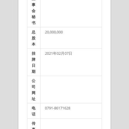
事
会
秘
书
总
20,000,000
股
本
挂
2021年02月07日
牌
日
期
公
司
网
址
电
0791-86171628
话
传